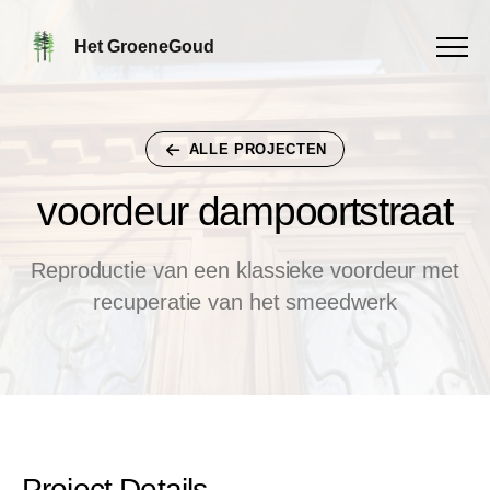
Menu
Het GroeneGoud
ALLE PROJECTEN
voordeur dampoortstraat
v
o
o
r
d
e
u
r
d
a
m
p
o
o
r
t
s
t
r
a
a
t
reproductie van een klassieke voordeur met
recuperatie van het smeedwerk
Project Details