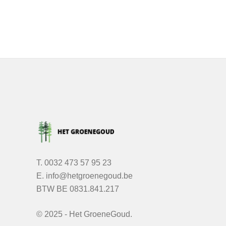
T.
0032 473 57 95 23
E.
info@hetgroenegoud.be
BTW
BE 0831.841.217
©
2025
- Het GroeneGoud.